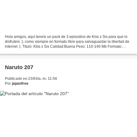
Hola amigos, aquí teneís un pack de 3 episodios de Kiss x Sis para que lo
disfruteís :), como siempre en formato libre para salvaguardar la libertad de
internet :). Titulo: KIss x Sis Calidad:Buena Peso: 110-140 Mb Formato:
Mkv(x264+vorbis) Links de megaupload:...
Naruto 207
Publicado en 23/04/a. m. 11:56
Por
japanfree