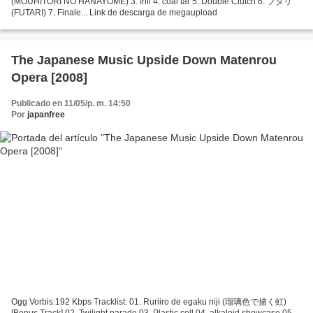
(MOUHITORI NO HANAYOME) 3. frill 4. coal tar 5. Double Clutch 6. フタリ
(FUTARI) 7. Finale... Link de descarga de megaupload
The Japanese Music Upside Down Matenrou
Opera [2008]
Publicado en 11/05/p. m. 14:50
Por
japanfree
Ogg Vorbis:192 Kbps Tracklist: 01. Ruriiro de egaku niji (瑠璃色で描く虹)
[Bonus Track] 02. Twilight parade 03. Plastic cell 04. alkaloid showcase 05.