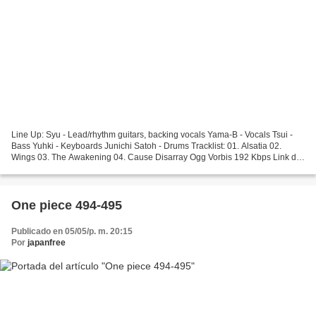
Line Up: Syu - Lead/rhythm guitars, backing vocals Yama-B - Vocals Tsui -
Bass Yuhki - Keyboards Junichi Satoh - Drums Tracklist: 01. Alsatia 02.
Wings 03. The Awakening 04. Cause Disarray Ogg Vorbis 192 Kbps Link de
descarga mediafire Video:
One piece 494-495
Publicado en 05/05/p. m. 20:15
Por
japanfree