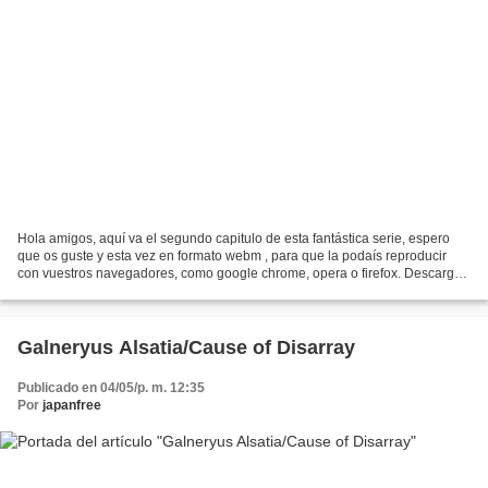
Hola amigos, aquí va el segundo capitulo de esta fantástica serie, espero
que os guste y esta vez en formato webm , para que la podaís reproducir
con vuestros navegadores, como google chrome, opera o firefox. Descarga
por Mu Buenisma calidad, 1280 x 700...
Galneryus Alsatia/Cause of Disarray
Publicado en 04/05/p. m. 12:35
Por
japanfree