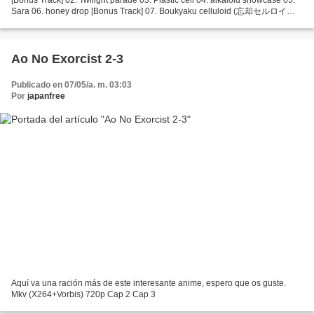
Sara 06. honey drop [Bonus Track] 07. Boukyaku celluloid (忘却セルロイド)
[Bonus Track] 08. Kokuu kara no tegami (虚空からの手紙)...
Ao No Exorcist 2-3
Publicado en 07/05/a. m. 03:03
Por
japanfree
Aquí va una ración más de este interesante anime, espero que os guste.
Mkv (X264+Vorbis) 720p Cap 2 Cap 3