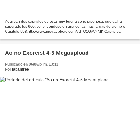
Aquí van dos capitúlos de esta muy buena serie japonesa, que ya ha
superado los 600, convirtiendose en una de las mas largas de siempre.
Capitulo 598:http://www.megaupload.com/?d=O1GAV4MK Capitulo
599:http://www.megaupload.com/?d=O1GAV4MK
Ao no Exorcist 4-5 Megaupload
Publicado en 06/06/p. m. 13:11
Por
japanfree