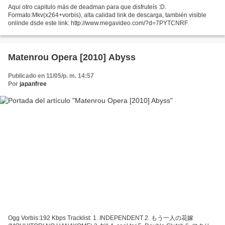
Aqui otro capitulo más de deadman para que disfruteís :D.
Formato:Mkv(x264+vorbis), alta calidad link de descarga, también visible
onlinde dsde este link: http://www.megavideo.com/?d=7PYTCNRF
Matenrou Opera [2010] Abyss
Publicado en 11/05/p. m. 14:57
Por
japanfree
Ogg Vorbis:192 Kbps Tracklist: 1. INDEPENDENT 2. もう一人の花嫁