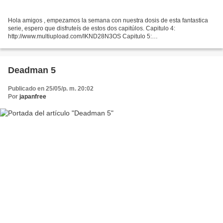
Hola amigos , empezamos la semana con nuestra dosis de esta fantastica
serie, espero que disfruteís de estos dos capitúlos. Capitulo 4:
http://www.multiupload.com/IKND28N3OS Capitulo 5:
http://www.multiupload.com/JQU4LF3L1O
Deadman 5
Publicado en 25/05/p. m. 20:02
Por
japanfree