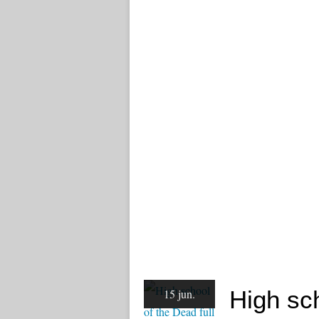
High sch
15 jun.