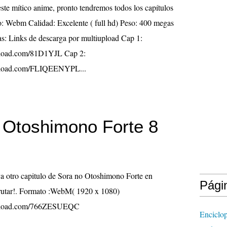
e mítico anime, pronto tendremos todos los capítulos
: Webm Calidad: Excelente ( full hd) Peso: 400 megas
as: Links de descarga por multiupload Cap 1:
pload.com/81D1YJL Cap 2:
pload.com/FLIQEENYPL...
 Otoshimono Forte 8
a otro capitulo de Sora no Otoshimono Forte en
Pági
frutar!. Formato :WebM( 1920 x 1080)
upload.com/766ZESUEQC
Enciclop