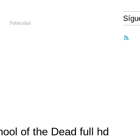
Síg
Publicidad
ool of the Dead full hd