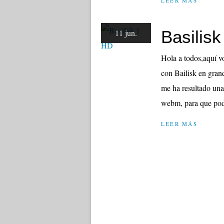
LEER MÁS
Basilis
11 jun.
Hola a todos,aquí 
con Bailisk en gran
me ha resultado un
webm, para que poda
LEER MÁS