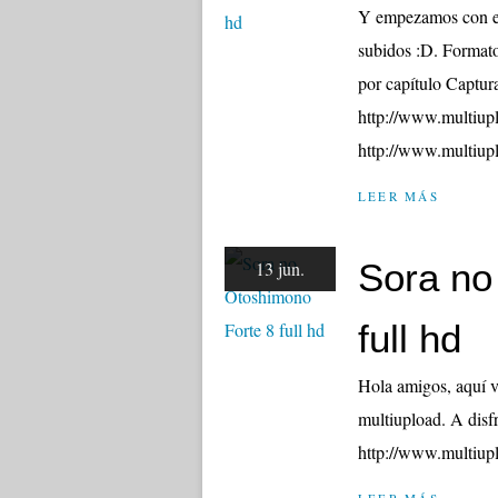
Y empezamos con est
subidos :D. Formato
por capítulo Captur
http://www.multiu
http://www.multiu
LEER MÁS
Sora no
13 jun.
full hd
Hola amigos, aquí v
multiupload. A dis
http://www.multi