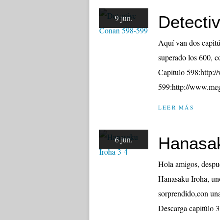
Detecti
9 jun.
Aquí van dos capitú
superado los 600, c
Capitulo 598:htt
599:http://www.
LEER MÁS
Hanasak
6 jun.
Hola amigos, despu
Hanasaku Iroha, un
sorprendido,con una 
Descarga capitúlo