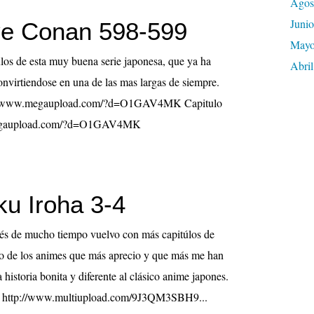
Agos
Junio
ve Conan 598-599
May
los de esta muy buena serie japonesa, que ya ha
Abril
onvirtiendose en una de las mas largas de siempre.
p://www.megaupload.com/?d=O1GAV4MK Capitulo
megaupload.com/?d=O1GAV4MK
u Iroha 3-4
és de mucho tiempo vuelvo con más capitúlos de
o de los animes que más aprecio y que más me han
historia bonita y diferente al clásico anime japones.
 3 http://www.multiupload.com/9J3QM3SBH9...