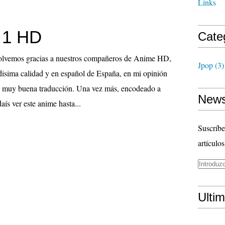
Links
k 1 HD
Cate
volvemos gracias a nuestros compañeros de Anime HD,
Jpop
(3)
disima calidad y en español de España, en mi opinión
a muy buena traducción. Una vez más, encodeado a
News
ís ver este anime hasta...
Suscríbe
artículos
Ulti