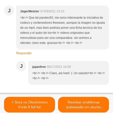
J
JägerMeister
07/29/2011 23:10
<br /> Que tal pandev92, me sono interesante tu iniciativa de
codecs y contenedores freeware, aunque la imagen no iguala
de un mp4, mas bien podrias poner una ficha tecnica de los
videos y el autor de los<br /> videos originales que
reencodeas para ser una comparativa -sin animos a
ofender..claro esta- gracias<br /> <br /> <br />
Responder
J
japanfree
08/17/2011 16:58
<br /> <br /> Claro, asi haré :). Un saludo!<br /> <br />
<br /> <br />
< Sora no Otoshimono
Resolver problemas
Forte 8 full hd
pulseaudio en ubuntu
11.04, y derivadas debian >