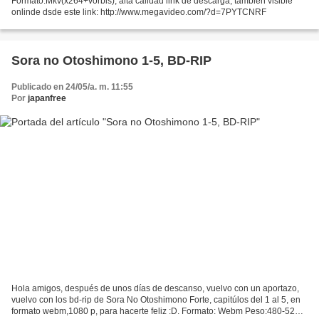
Formato:Mkv(x264+vorbis), alta calidad link de descarga, también visible
onlinde dsde este link: http://www.megavideo.com/?d=7PYTCNRF
Sora no Otoshimono 1-5, BD-RIP
Publicado en 24/05/a. m. 11:55
Por
japanfree
Hola amigos, después de unos días de descanso, vuelvo con un aportazo,
vuelvo con los bd-rip de Sora No Otoshimono Forte, capitúlos del 1 al 5, en
formato webm,1080 p, para hacerte feliz :D. Formato: Webm Peso:480-520