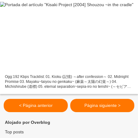
Ogg:192 Kbps Tracklist: 01. Kioku (記憶) ～after confession～ 02. Midnight
Promise 03. Mayaku~taiyou no genkaku~ (麻薬～太陽の幻覚～) 04.
Michishirube (道標) 05. eternal separation~sepia-iro no tenshi~ (～セピア色
の天使～) 06. Garasu no Album (硝子のアルバム) 07. Tsuioku no hana (追憶
の花)...
< Página anterior
Página siguiente >
Alojado por Overblog
Top posts