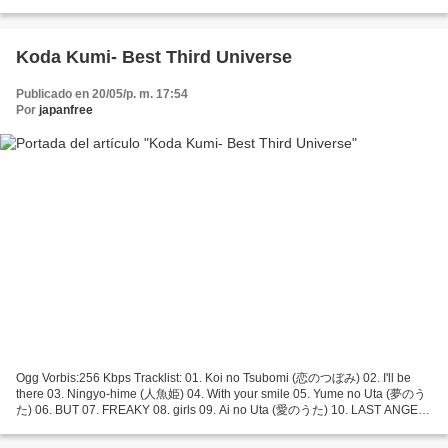
Mb Resolución: 1920 x 1080 Links:...
Koda Kumi- Best Third Universe
Publicado en 20/05/p. m. 17:54
Por
japanfree
Ogg Vorbis:256 Kbps Tracklist: 01. Koi no Tsubomi (恋のつぼみ) 02. I'll be
there 03. Ningyo-hime (人魚姫) 04. With your smile 05. Yume no Uta (夢のう
た) 06. BUT 07. FREAKY 08. girls 09. Ai no Uta (愛のうた) 10. LAST ANGEL
feat. Tohoshinki 11. anytime 12. Moon Crying...