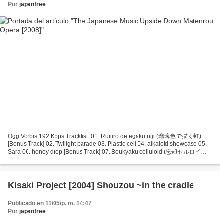
Por
japanfree
Ogg Vorbis:192 Kbps Tracklist: 01. Ruriiro de egaku niji (瑠璃色で描く虹)
[Bonus Track] 02. Twilight parade 03. Plastic cell 04. alkaloid showcase 05.
Sara 06. honey drop [Bonus Track] 07. Boukyaku celluloid (忘却セルロイド)
[Bonus Track] 08. Kokuu kara no tegami (虚空からの手紙)...
Kisaki Project [2004] Shouzou ~in the cradle
Publicado en 11/05/p. m. 14:47
Por
japanfree