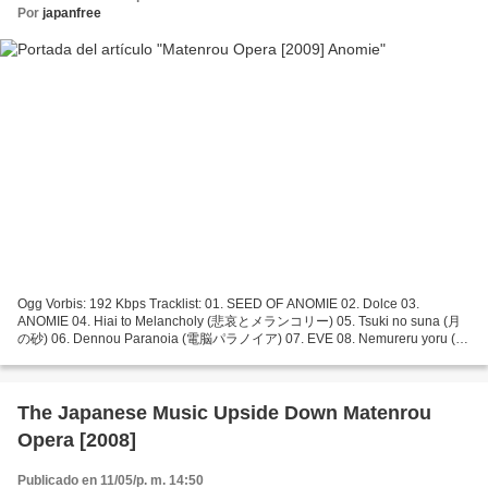
Por
japanfree
Ogg Vorbis: 192 Kbps Tracklist: 01. SEED OF ANOMIE 02. Dolce 03.
ANOMIE 04. Hiai to Melancholy (悲哀とメランコリー) 05. Tsuki no suna (月
の砂) 06. Dennou Paranoia (電脳パラノイア) 07. EVE 08. Nemureru yoru (眠
れる夜) 09. Last Game 10. Sexual Entrapment 11. Utopia 12. Ruriiro...
The Japanese Music Upside Down Matenrou
Opera [2008]
Publicado en 11/05/p. m. 14:50