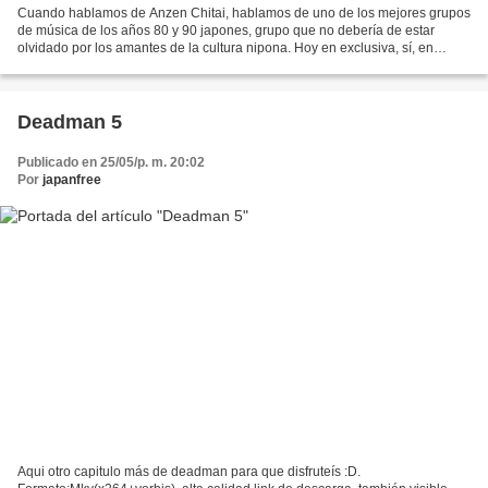
Cuando hablamos de Anzen Chitai, hablamos de uno de los mejores grupos
de música de los años 80 y 90 japones, grupo que no debería de estar
olvidado por los amantes de la cultura nipona. Hoy en exclusiva, sí, en
exclusica, dado que es casi imposible de...
Deadman 5
Publicado en 25/05/p. m. 20:02
Por
japanfree
Aqui otro capitulo más de deadman para que disfruteís :D.