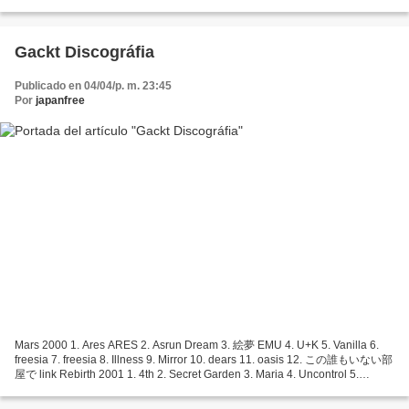
Tachibana, se trata de una serie original que...
Gackt Discográfia
Publicado en 04/04/p. m. 23:45
Por
japanfree
Mars 2000 1. Ares ARES 2. Asrun Dream 3. 絵夢 EMU 4. U+K 5. Vanilla 6.
freesia 7. freesia 8. Illness 9. Mirror 10. dears 11. oasis 12. この誰もいない部
屋で link Rebirth 2001 1. 4th 2. Secret Garden 3. Maria 4. Uncontrol 5.
Sekirei ~Seki-Ray~ (album version) 6. Kalmia...