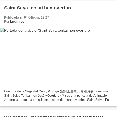
Saint Seya tenkai hen overture
Publicado en 04/04/p. m. 19:27
Por
japanfree
Overtura de la Saga del Cielo; Prólogo (聖闘士星矢 天界編 序奏 ~overture~
Saint Seiya Tenkai-hen Josō ~Overture~ ? ) es una película de Animación
Japonesa, la quinta basada en la serie de manga y anime Saint Seiya. En
un principio fue considerada para continuar...