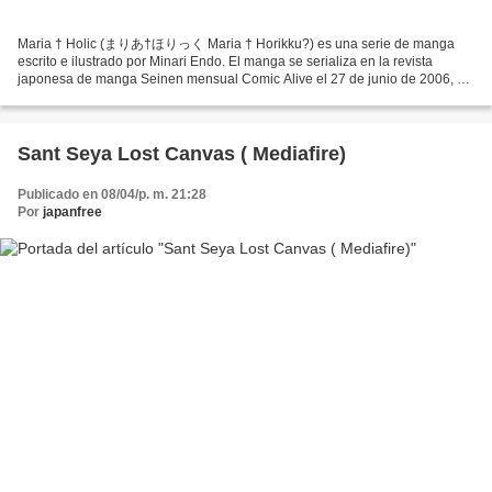
Maria † Holic (まりあ†ほりっく Maria † Horikku?) es una serie de manga
escrito e ilustrado por Minari Endo. El manga se serializa en la revista
japonesa de manga Seinen mensual Comic Alive el 27 de junio de 2006, y
es publicado por Media Factory. Una adaptación...
Sant Seya Lost Canvas ( Mediafire)
Publicado en 08/04/p. m. 21:28
Por
japanfree