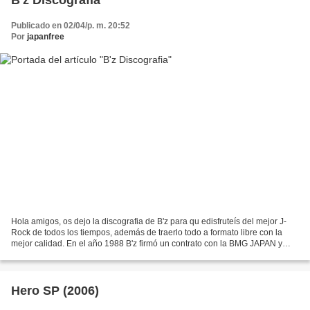
Publicado en 02/04/p. m. 20:52
Por
japanfree
Hola amigos, os dejo la discografia de B'z para qu edisfruteís del mejor J-
Rock de todos los tiempos, además de traerlo todo a formato libre con la
mejor calidad. En el año 1988 B'z firmó un contrato con la BMG JAPAN y
grabaron su primer disco llamado...
Hero SP (2006)