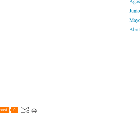
Agos
Junio
May
Abril
post
0