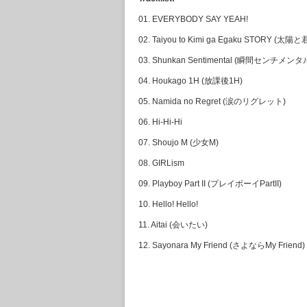
01. EVERYBODY SAY YEAH!
02. Taiyou to Kimi ga Egaku STORY (
03. Shunkan Sentimental (瞬間センチメンタ
04. Houkago 1H (放課後1H)
05. Namida no Regret (涙のリグレット)
06. Hi-Hi-Hi
07. Shoujo M (少女M)
08. GIRLism
09. Playboy Part II (プレイボーイPartII)
10. Hello! Hello!
11. Aitai (会いたい)
12. Sayonara My Friend (さよならMy Friend)