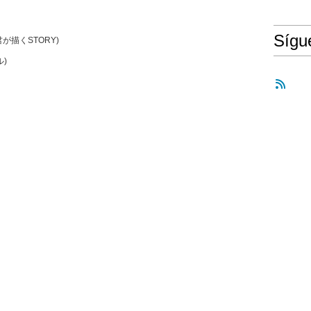
Síg
太陽と君が描くSTORY)
ル)