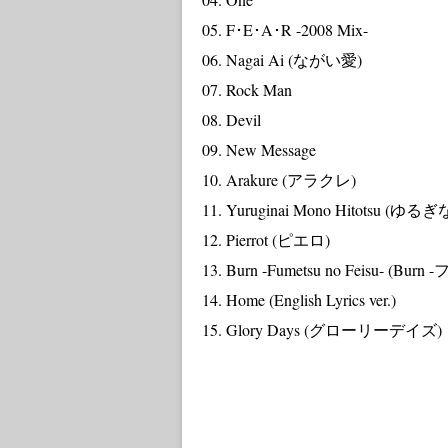
05. F･E･A･R -2008 Mix-
06. Nagai Ai (ながい愛)
07. Rock Man
08. Devil
09. New Message
10. Arakure (アラクレ)
11. Yuruginai Mono Hitotsu 
12. Pierrot (ピエロ)
13. Burn -Fumetsu no Feisu- (
14. Home (English Lyrics ver.)
15. Glory Days (グローリーデイズ)