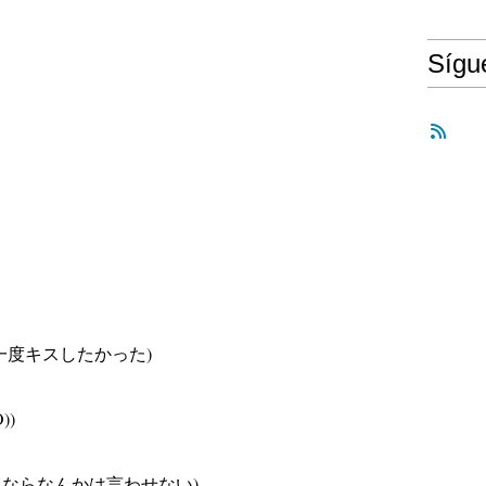
Síg
ta (もう一度キスしたかった)
))
enai (さよならなんかは言わせない)