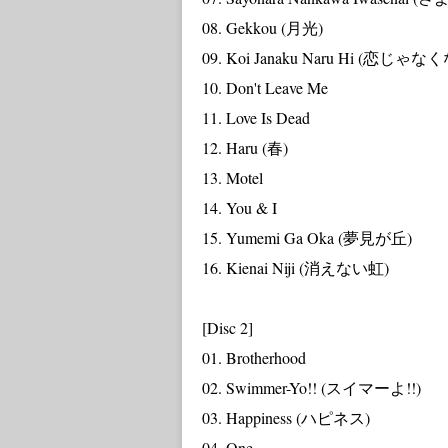
08. Gekkou (月光)
09. Koi Janaku Naru Hi (恋じゃ
10. Don't Leave Me
11. Love Is Dead
12. Haru (春)
13. Motel
14. You & I
15. Yumemi Ga Oka (夢見が丘)
16. Kienai Niji (消えない虹)
[Disc 2]
01. Brotherhood
02. Swimmer-Yo!! (スイマーよ!!)
03. Happiness (ハピネス)
04. One