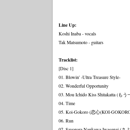
Line Up:
Koshi Inaba - vocals
Tak Matsumoto - guitars
Tracklist:
[Disc 1]
01. Blowin' -Ultra Treasure Style-
02. Wonderful Opportunity
03. Mou Ichido Kiss Shitakat
04. Time
05. Koi-Gokoro (恋心(KOI-GOKORO
06. Run
07. Sayonara Nankawa Iwas